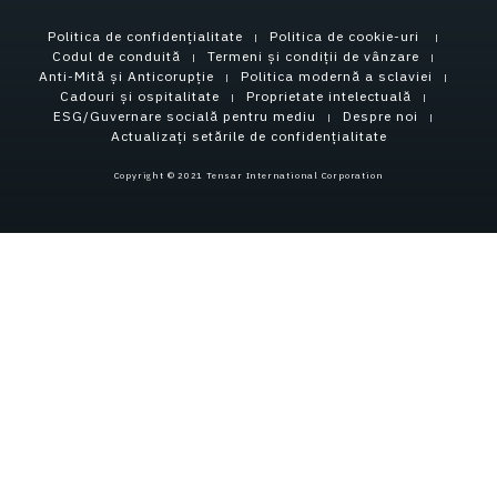
Politica de confidențialitate
Politica de cookie-uri
Codul de conduită
Termeni și condiții de vânzare
Anti-Mită și Anticorupție
Politica modernă a sclaviei
Cadouri și ospitalitate
Proprietate intelectuală
ESG/Guvernare socială pentru mediu
Despre noi
Actualizați setările de confidențialitate
Copyright © 2021 Tensar International Corporation