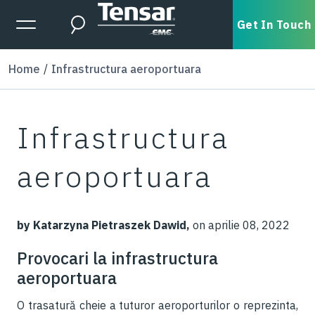
Skip to main content
Expanded Menu Toggle
Get In Touch
Search
Home
Infrastructura aeroportuara
Infrastructura
aeroportuara
by Katarzyna Pietraszek Dawid,
on aprilie 08, 2022
Provocari la infrastructura
aeroportuara
O trasatură cheie a tuturor aeroporturilor o reprezinta,