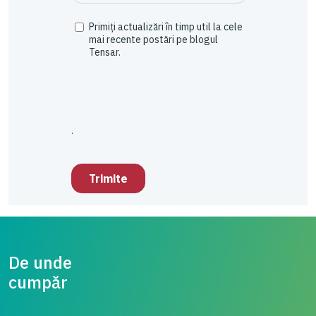
De unde
cump