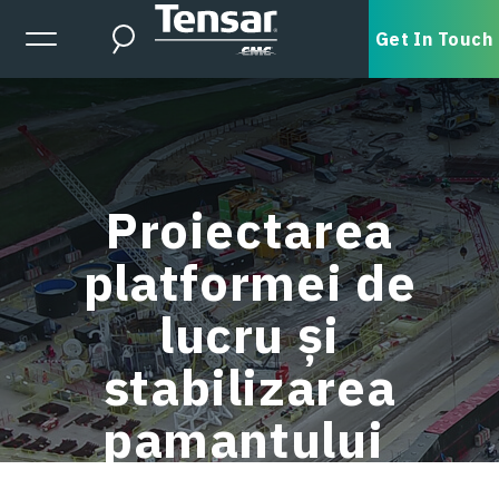
Skip to main content
Expanded Menu Toggle
Get In Touch
Search
Proiectarea
platformei de
lucru și
stabilizarea
pamantului