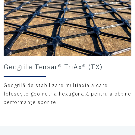
Geogrile Tensar® TriAx® (TX)
Geogrilă de stabilizare multiaxială care
folosește geometria hexagonală pentru a obține
performanțe sporite