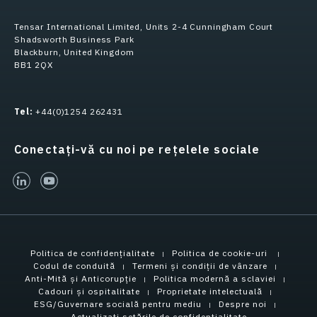
Tensar International Limited, Units 2-4 Cunningham Court
Shadsworth Business Park
Blackburn, United Kingdom
BB1 2QX
Tel:
+44(0)1254 262431
Conectați-vă cu noi pe rețelele sociale
linked-in
youtube
Politica de confidențialitate
Politica de cookie-uri
Codul de conduită
Termeni și condiții de vânzare
Anti-Mită și Anticorupție
Politica modernă a sclaviei
Cadouri și ospitalitate
Proprietate intelectuală
ESG/Guvernare socială pentru mediu
Despre noi
Actualizați setările de confidențialitate