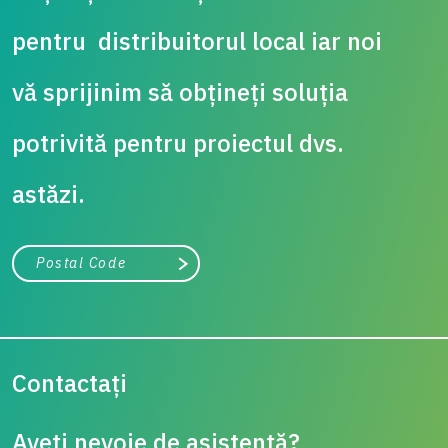
pentru distribuitorul local iar noi
vă sprijinim să obțineți soluția
potrivită pentru proiectul dvs.
astăzi.
City, state, or zip/postal code
Search
Contactați
Aveți nevoie de asistență?