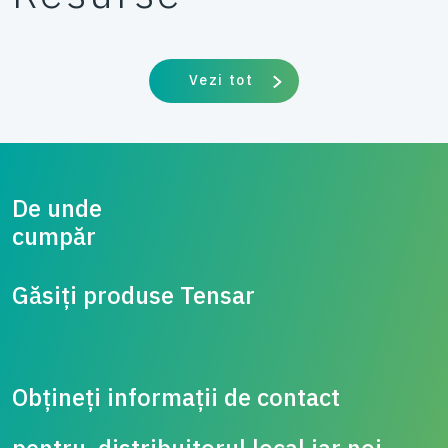
Vezi tot
De unde
cump
Găsiți produse Tensar
Obțineți informații de contact
pentru distribuitorul local iar noi