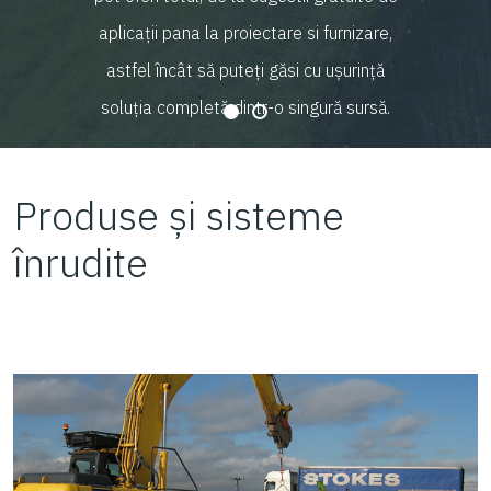
aplicații pana la proiectare si furnizare,
astfel încât să puteți găsi cu ușurință
soluția completă dintr-o singură sursă.
Produse și sisteme
înrudite