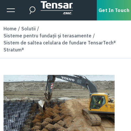
Skip to main content
Expanded Menu Toggle
Get In Touch
Search
Home
Solutii
Sisteme pentru fundații și terasamente
Sistem de saltea celulara de fundare TensarTech®
Stratum®