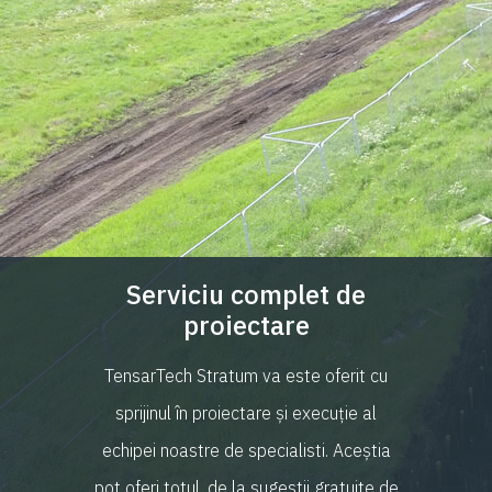
Serviciu complet de
proiectare
TensarTech Stratum va este oferit cu
sprijinul în proiectare și execuție al
echipei noastre de specialisti. Aceștia
pot oferi totul, de la sugestii gratuite de