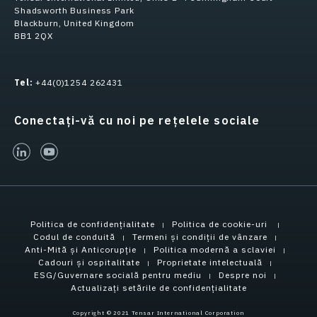
Shadsworth Business Park
Blackburn, United Kingdom
BB1 2QX
Tel:
+44(0)1254 262431
Conectați-vă cu noi pe rețelele sociale
linked-in
youtube
Politica de confidențialitate
Politica de cookie-uri
Codul de conduită
Termeni și condiții de vânzare
Anti-Mită și Anticorupție
Politica modernă a sclaviei
Cadouri și ospitalitate
Proprietate intelectuală
ESG/Guvernare socială pentru mediu
Despre noi
Actualizați setările de confidențialitate
Copyright © 2021 Tensar International Corporation