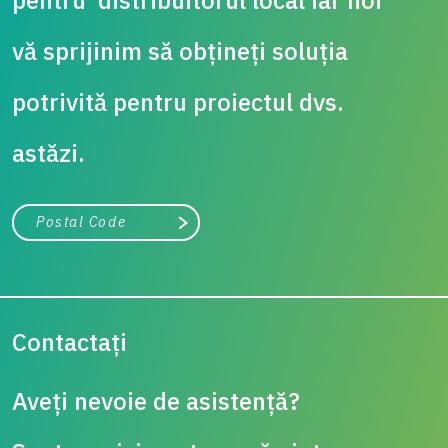
vă sprijinim să obțineți soluția
potrivită pentru proiectul dvs.
astăzi.
City, state, or zip/postal code
Search
Contactați
Aveți nevoie de asistență?